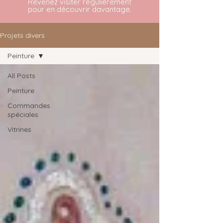
Revenez visiter régulièrement
pour en découvrir davantage.
Projets divers
Peinture
All Posts
Peinture
Commandes
spéciales
Vitrines