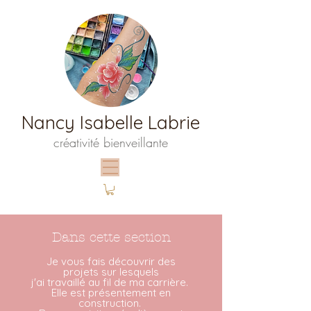
Nancy Isabelle Labrie
créativité bienveillante
Dans cette section
Je vous fais découvrir des
projets sur lesquels
j'ai travaillé au fil
de ma carrière.
Elle est présentement en
construction.