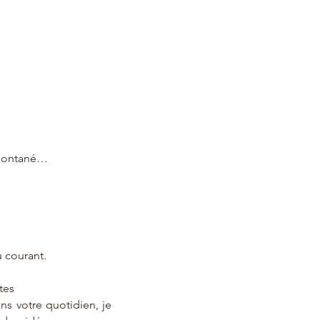
 spontané…
u courant.
tes
ans votre quotidien, je