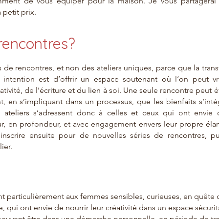
ment de vous équiper pour la maison. Je vous partagerai
 petit prix.
rencontres?
 de rencontres, et non des ateliers uniques, parce que la trans
intention est d’offrir un espace soutenant où l’on peut v
éativité, de l’écriture et du lien à soi. Une seule rencontre peut 
t, en s’impliquant dans un processus, que les bienfaits s’in
 ateliers s’adressent donc à celles et ceux qui ont envie 
, en profondeur, et avec engagement envers leur propre élan i
nscrire ensuite pour de nouvelles séries de rencontres, p
ier.
ent particulièrement aux femmes sensibles, curieuses, en quête
, qui ont envie de nourrir leur créativité dans un espace sécurit
peuvent être dans une démarche personnelle, en période de tra