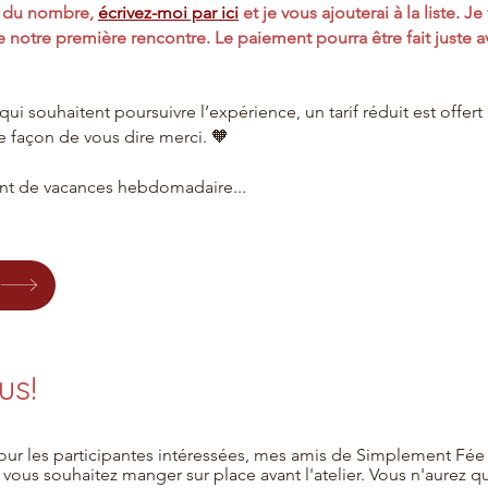
re du nombre,
écrivez-moi par ici
et je vous ajouterai à la liste. J
e notre première rencontre. Le paiement pourra être fait juste a
qui souhaitent poursuivre l’expérience, un tarif réduit est offert
e façon de vous dire merci. 🧡
t de vacances hebdomadaire...
us!
our les participantes intéressées, mes amis de Simplement Fé
i vous souhaitez manger sur place avant l'atelier. Vous n'aurez q