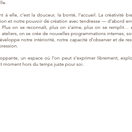
lle.
t à elle, c’est la douceur, la bonté, l’accueil. La créativité bi
ation et notre pouvoir de création avec tendresse — d’abord e
s. Plus on se reconnaît, plus on s’aime, plus on se remplit…
es ateliers, on se crée de nouvelles programmations internes, 
eloppe notre intériorité, notre capacité d’observer et de res
pression.
loppante, un espace où l’on peut s’exprimer librement, explo
tit moment hors du temps juste pour soi.