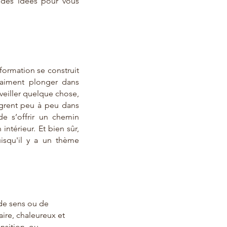
 des idées pour vous
formation se construit
raiment plonger dans
éveiller quelque chose,
tègrent peu à peu dans
de s’offrir un chemin
ntérieur. Et bien sûr,
uisqu'il y a un thème
 de sens ou de
aire, chaleureux et
nsition, ou