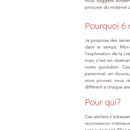
vous suggère évidem
procurer du matériel à
Pourquoi 6 
Je propose des séries
dans le temps. Mon 
l’exploration de la cr
mais c’est en revenan
notre quotidien. Ces
personnel, en douceur
vous pouvez vous réi
différent à chaque atel
Pour qui?
Ces ateliers s’adress
reconnexion intérieure
sans jugement. Elles 