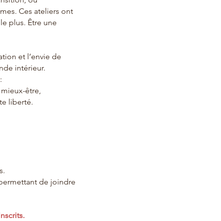
êmes. Ces ateliers ont
e plus. Être une
tion et l’envie de
de intérieur.
:
 mieux-être,
e liberté.
s.
permettant de joindre
scrits.